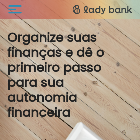
Organize
suas
finanças e dê o
primeiro passo
para sua
autonomia
financeira