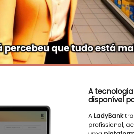
A tecnologia 
disponível p
A
LadyBank
tra
profissional, 
uma
plataform