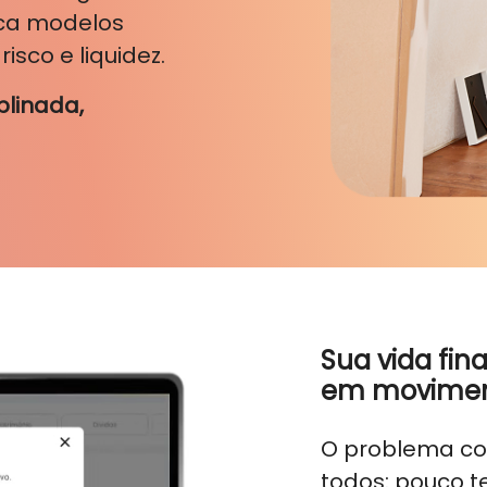
lica modelos
isco e liquidez.
plinada,
Sua vida fin
em movime
O problema co
todos: pouco 