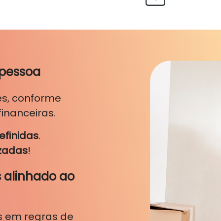
 pessoa
es, conforme
financeiras.
efinidas
.
izadas
!
 alinhado ao
s em regras de