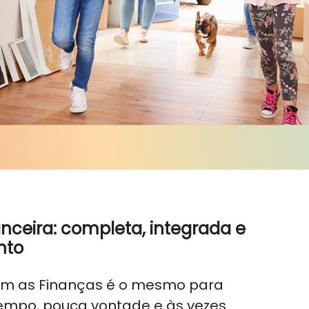
anceira: completa, integrada e
nto
m as Finanças é o mesmo para
tempo, pouca vontade e às vezes