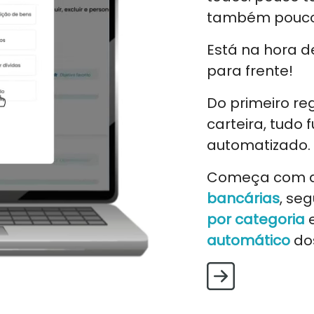
também pouco
Está na hora d
para frente!
Do primeiro r
carteira, tudo
automatizado.
Começa com 
bancárias
, se
por categoria
e
automático
dos