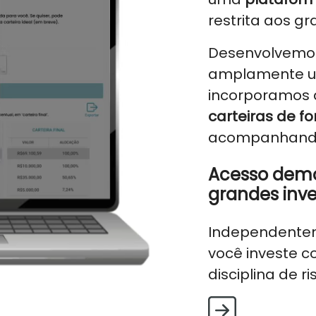
restrita aos g
Desenvolvemos
amplamente ut
incorporamos 
carteiras de f
acompanhando 
Acesso democ
grandes inve
Independentem
você investe 
disciplina de r